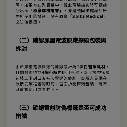
障。如果有在列表當中，親赴現場諮詢時可請診
所出示「
原廠購機證書
」，並建議同步確認診所
內所使用的機台上貼有原廠「
Solta Medical
」
之防偽標籤。
（二）確認鳳凰電波原廠探頭包裝與
拆封
由於鳳凰電波探頭的原廠設計為
1次性醫療耗材
，
且開封後須於
4個小時內
使用完畢，除了檢視探頭
包裝上下封口沒有破壞過的痕跡，診所人員應在
欲接受療程者的眼前，當面拆開探頭包裝，絕不
可重複使用或者共用。
（三）確認雷射防偽標籤是否可成功
辨識