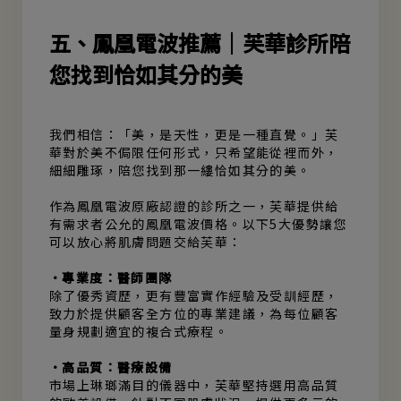
五、鳳凰電波推薦｜芙華診所陪
您找到恰如其分的美
我們相信：「美，是天性，更是一種直覺。」芙
華對於美不侷限任何形式，只希望能從裡而外，
細細雕琢，陪您找到那一縷恰如其分的美。
作為鳳凰電波原廠認證的診所之一，芙華提供給
有需求者公允的鳳凰電波價格。以下5大優勢讓您
可以放心將肌膚問題交給芙華：
•專業度：醫師團隊
除了優秀資歷，更有豐富實作經驗及受訓經歷，
致力於提供顧客全方位的專業建議，為每位顧客
量身規劃適宜的複合式療程。
•高品質：醫療設備
市場上琳瑯滿目的儀器中，芙華堅持選用高品質