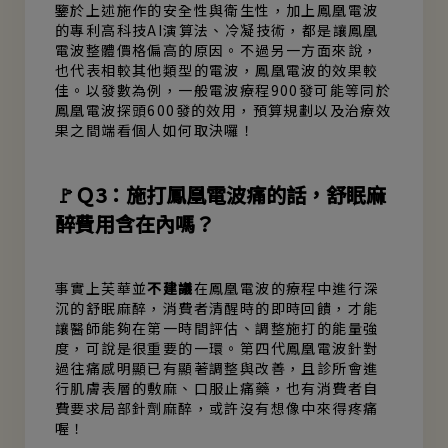
鑒於上述施作的安全性與衛生性，加上鳳凰電波
的專利高科技AI演算法、冷凝技術，都是讓鳳凰
電波整體價格偏高的原因。不過另一方面來說，
也代表相較其他類型的電波，鳳凰電波的效果較
佳。以發數為例，一般電波療程900發可能等同於
鳳凰電波探頭600發的效用，預算規劃以及治療效
果之間端看個人如何取決囉！
🚩Ｑ3：施打鳳凰電波痛的話，舒眠麻
醉費用含在內嗎？
事實上芙華並
不建議
在鳳凰電波的療程中進行深
沉的舒眠麻醉，消費者清醒時的即時回饋，才能
讓醫師能夠在第一時間評估、調整施打的能量強
度，可說是很重要的一環。第四代鳳凰電波針對
過往痛感明顯已有顯著調整與改善，且診所會進
行肌膚表層的敷麻、口服止痛藥，也有消費者自
費要求局部針劑麻醉，或許沒有想像中來得疼痛
喔！