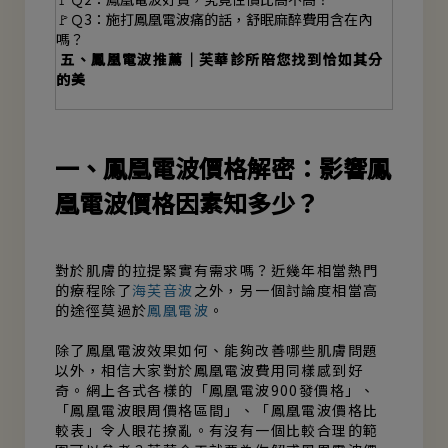
🚩Ｑ3：施打鳳凰電波痛的話，舒眠麻醉費用含在內
嗎？
五、鳳凰電波推薦｜芙華診所陪您找到恰如其分
的美
一、鳳凰電波價格解密：影響鳳
凰電波價格因素知多少？
對於肌膚的拉提緊實有需求嗎？近幾年相當熱門
的療程除了
海芙音波
之外，另一個討論度相當高
的途徑莫過於
鳳凰電波
。
除了鳳凰電波效果如何、能夠改善哪些肌膚問題
以外，相信大家對於鳳凰電波費用同樣感到好
奇。網上各式各樣的「鳳凰電波900發價格」、
「鳳凰電波眼周價格區間」、「鳳凰電波價格比
較表」令人眼花撩亂。有沒有一個比較合理的範