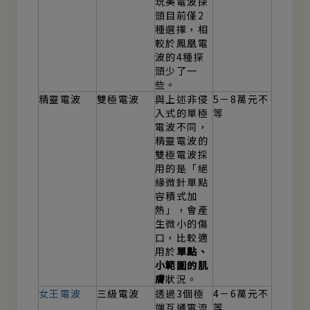
玩美電波探
頭目前僅2
種選擇，相
較於鳳凰電
波的4種探
頭少了一
些。
精靈電波
雙極電波
與上述非侵
5－8萬元不
入式的單極
等
電波不同，
精靈電波的
雙極電波採
用的是「絕
緣微針單點
容積式加
熱」，會產
生微小的傷
口，比較適
用於
單點、
小範圍的肌
膚
狀況。
女王電波
三級電波
透過3個極
4－6萬元不
端互通電流
等