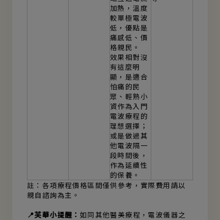
加熱，溫度
較單極電波
低，優點是
痛感低、價
格親民。
效果相對沒
有這麼明
顯，是適合
怕痛的民
眾、輕熟小
資作為入門
電波療程的
理想選擇；
或是做過其
他電波隔一
段時間後，
作為延續性
的保養。
註：各項療程價格區間僅供參考，實際費用請以
親自諮詢為主。
📍芙華小提醒：
如同其他醫美療程，電波儀器之