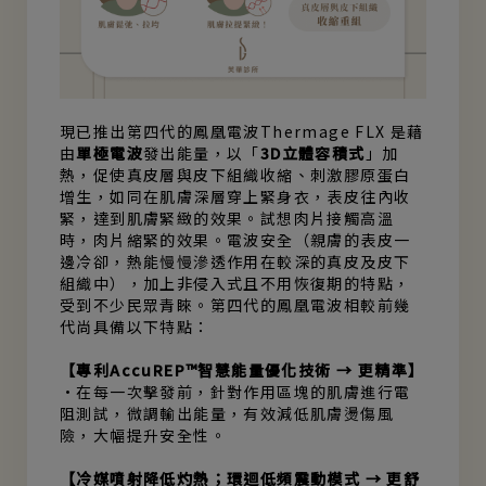
現已推出第四代的鳳凰電波Thermage FLX 是藉
由
單極電波
發出能量，以「
3D立體容積式
」加
熱，促使真皮層與皮下組織收縮、刺激膠原蛋白
增生，如同在肌膚深層穿上緊身衣，表皮往內收
緊，達到肌膚緊緻的效果。試想肉片接觸高溫
時，肉片縮緊的效果。電波安全（親膚的表皮一
邊冷卻，熱能慢慢滲透作用在較深的真皮及皮下
組織中），加上非侵入式且不用恢復期的特點，
受到不少民眾青睞。第四代的鳳凰電波相較前幾
代尚具備以下特點：
【專利AccuREP™智慧能量優化技術 → 更精準】
•在每一次擊發前，針對作用區塊的肌膚進行電
阻測試，微調輸出能量，有效減低肌膚燙傷風
險，大幅提升安全性。
【冷媒噴射降低灼熱；環迴低頻震動模式 → 更舒