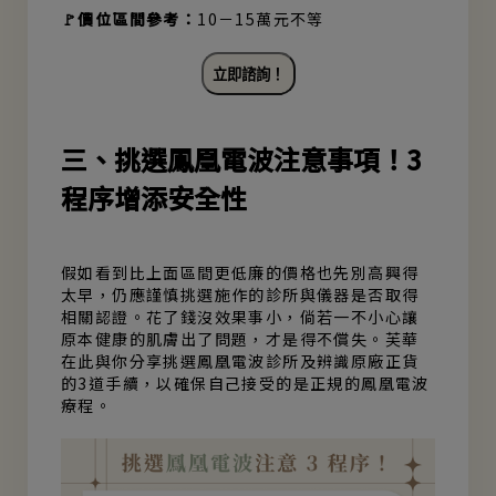
🚩價位區間參考：
10－15萬元不等
立即諮詢！
三、挑選鳳凰電波注意事項！3
程序增添安全性
假如看到比上面區間更低廉的價格也先別高興得
太早，仍應謹慎挑選施作的診所與儀器是否取得
相關認證。花了錢沒效果事小，倘若一不小心讓
原本健康的肌膚出了問題，才是得不償失。芙華
在此與你分享挑選鳳凰電波診所及辨識原廠正貨
的3道手續，以確保自己接受的是正規的鳳凰電波
療程。