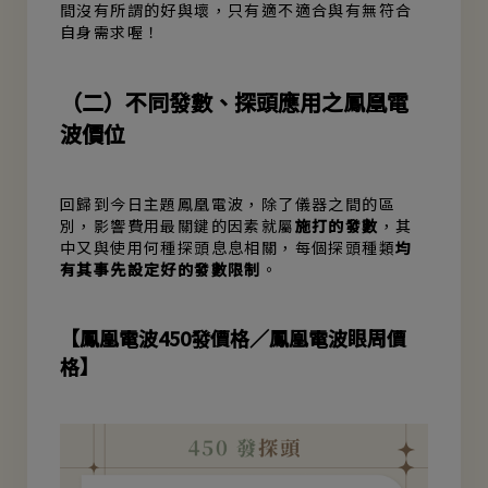
間沒有所謂的好與壞，只有適不適合與有無符合
自身需求喔！
（二）不同發數、探頭應用之鳳凰電
波價位
回歸到今日主題鳳凰電波，除了儀器之間的區
別，影響費用最關鍵的因素就屬
施打的發數
，其
中又與使用何種探頭息息相關，每個探頭種類
均
有其事先設定好的發數限制
。
【鳳凰電波450發價格／鳳凰電波眼周價
格】