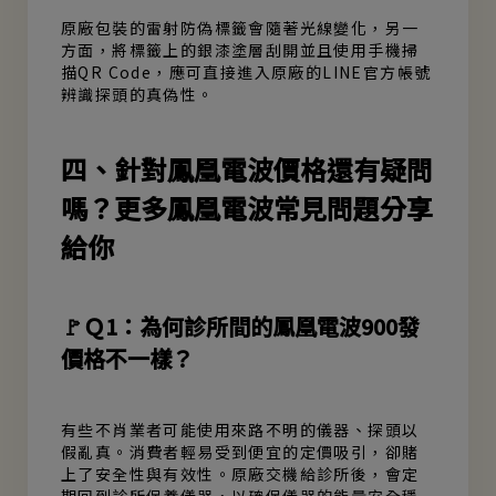
原廠包裝的雷射防偽標籤會隨著光線變化，另一
方面，將標籤上的銀漆塗層刮開並且使用手機掃
描QR Code，應可直接進入原廠的LINE官方帳號
辨識探頭的真偽性。
四、針對鳳凰電波價格還有疑問
嗎？更多鳳凰電波常見問題分享
給你
🚩Ｑ1：為何診所間的鳳凰電波900發
價格不一樣？
有些不肖業者可能使用來路不明的儀器、探頭以
假亂真。消費者輕易受到便宜的定價吸引，卻賭
上了安全性與有效性。原廠交機給診所後，會定