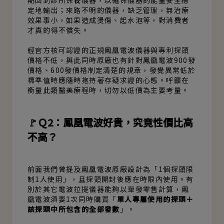
期回到診所保養儀器，以確保儀器的能量安全穩
定地輸出；來路不明的儀器，缺乏管理，無治療
效果事小，如果造成燙傷、起水泡等，對消費者
才真的得不償失。
經官方核可認證的正規鳳凰電波儀器與專利探頭
價格不低，與此同時原廠也有針對鳳凰電波900發
價格、600發價格制定清楚的規章，發覺異常低於
標準值時應隨時抱持著存疑求證的心態。呼籲在
衡量此類醫美療程時，切勿以低價為主要考量。
🚩Ｑ2：鳳凰電波好貴，究竟性價比高
不高？
前面我們曾提及鳳凰電波原廠設計為「1個探頭限
制1人使用」，且探頭開封後應在時限內使用。有
別於其它電波拉提儀器能夠以單發零售計算，鳳
凰電波須要1次同時購買「
單人專屬使用的探頭＋
該探頭中所包含的全部發數
」。