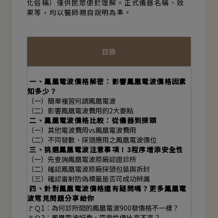
化俗稱）僅供民眾便於理解。正式儀器名稱、效
果等，均以醫師親自說明為準。
目
錄
一、鳳凰電波價格解密：影響鳳凰電波價格因素
知多少？
（一）簡單複習何謂鳳凰電波
（二）影響鳳凰電波費用的2大要點
二、鳳凰電波價格比較：從儀器到探頭
（一）其他電波費用vs鳳凰電波費用
（二）不同發數、探頭應用之鳳凰電波價位
三、挑選鳳凰電波注意事項！3程序增添安全性
（一）先查詢鳳凰電波原廠認證診所
（二）確認鳳凰電波原廠探頭包裝與拆封
（三）確認雷射防偽標籤是否可成功辨識
四、針對鳳凰電波價格還有疑問嗎？更多鳳凰電
波常見問題分享給你
🚩Ｑ1：為何診所間的鳳凰電波900發價格不一樣？
🚩Ｑ2：鳳凰電波好貴，究竟性價比高不高？