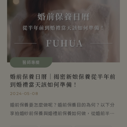
醫師專欄
識
婚前保養日曆｜揭密新娘保養從半年前
到婚禮當天該如何準備！
2024-05-08
2
差
婚前保養要怎麼做呢？婚前保養目的為何？以下分
知
享拍婚紗前保養與婚禮前保養如何做，從婚前半年
術
保養、到婚禮當天準備，通通都為您整理起來，同