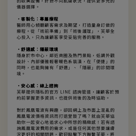
的歐美設備，針對不同肌膚狀況，提供更多元的
儀器選擇。
•客製化：專屬療程
醫師用心傾聽顧客需求及期望，打造量身訂做的
療程。從「術前準備」到「術後護理」，芙華全
心投入，只為讓顧客享受妥貼完善的服務。
•舒適感：隱蔽環境
隱身於市中心，鄰近商圈及熱門景點，低調外觀
設計、內部優雅輕奢暖色系裝潢，在「便捷」的
同時，也能夠擁有「舒適」、「隱蔽」的診間環
境。
•安心感：線上諮詢
芙華提供隱私的官方 LINE 諮詢管道，讓顧客於預
約前掌握更多資訊，也提供術後的及時協助。
對於鳳凰電波有興趣，卻因網上及市面上混亂的
鳳凰電波價格資訊而打退堂鼓了嗎？就由芙華協
助你一起安心地追求心中所想的精緻感！若有諮
詢鳳凰電波費用的需求，或是任何其他想要讓膚
況更好的相關問題，歡迎點擊下方聯繫芙華，將