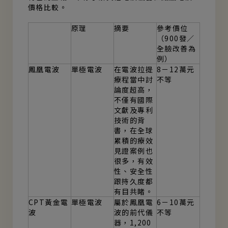
價格比較。
原理
摘要
參考價位
（900發／
全臉改善為
例）
鳳凰電波
單極電波
在電波拉提
8－12萬元
療程當中討
不等
論度超高，
不僅有國際
文獻及專利
技術的背
書，在全球
累積的療效
見證案例也
很多，有效
性、安全性
跟持久度都
有目共睹。
CPT黃金電
單極電波
屬於鳳凰電
6－10萬元
波
波的前代儀
不等
器，1,200