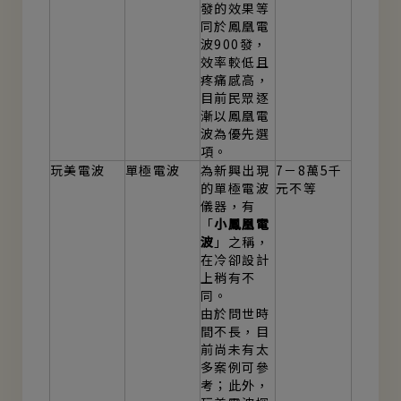
發的效果等
同於鳳凰電
波900發，
效率較低且
疼痛感高，
目前民眾逐
漸以鳳凰電
波為優先選
項。
玩美電波
單極電波
為新興出現
7－8萬5千
的單極電波
元不等
儀器，有
「
小鳳凰電
波
」之稱，
在冷卻設計
上稍有不
同。
由於問世時
間不長，目
前尚未有太
多案例可參
考；此外，