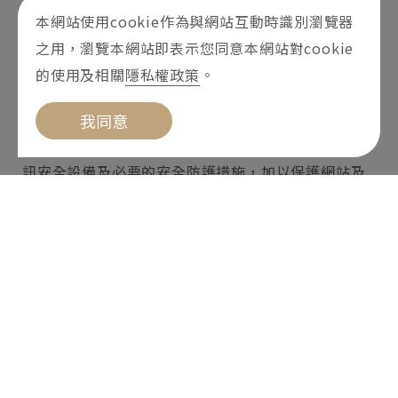
本網站使用cookie作為與網站互動時識別瀏覽器
現，除供內部研究外，我們會視需要公佈統計數據及
之用，瀏覽本網站即表示您同意本網站對cookie
說明文字，但不涉及特定個人之資料。
的使用及相關
隱私權政策
。
三、資料之保護
我同意
本網站主機均設有防火牆、防毒系統等相關的各項資
訊安全設備及必要的安全防護措施，加以保護網站及
您的個人資料採用嚴格的保護措施，只由經過授權的
人員才能接觸您的個人資料，相關處理人員皆簽有保
密合約，如有違反保密義務者，將會受到相關的法律
處分。
如因業務需要有必要委託其他單位提供服務時，本網
站亦會嚴格要求其遵守保密義務，並且採取必要檢查
程序以確定其將確實遵守。