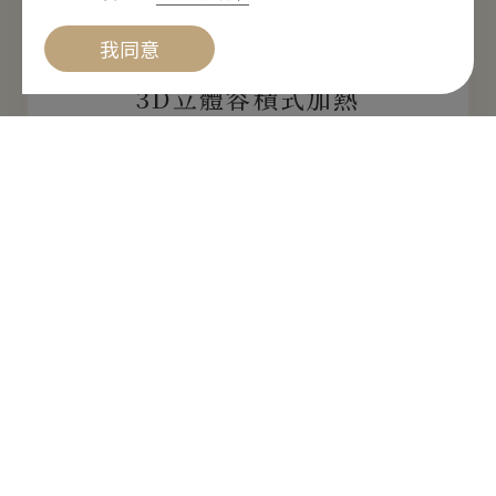
我同意
3D立體容積式加熱
鳳凰電波Thermage FLX®以3D 立體容積式加
熱原理，達到肌膚全層零死角的加熱，熱刺激
從表皮傳導至皮下筋膜層，產生整體均勻收
縮、緊緻的效果。