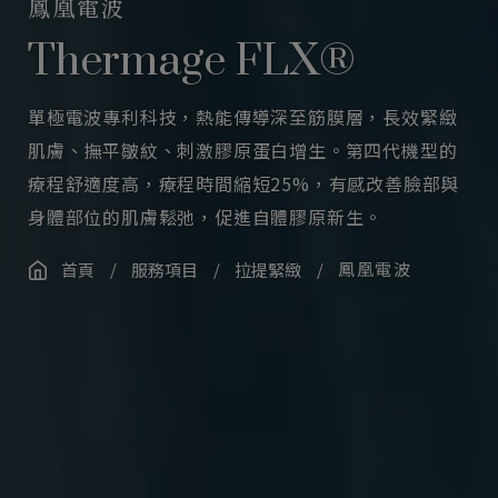
鳳凰電波
Thermage FLX®
單極電波專利科技，熱能傳導深至筋膜層，長效緊緻
肌膚、撫平皺紋、刺激膠原蛋白增生。第四代機型的
療程舒適度高，療程時間縮短25%，有感改善臉部與
身體部位的肌膚鬆弛，促進自體膠原新生。
/
/
/
鳳凰電波
首頁
服務項目
拉提緊緻